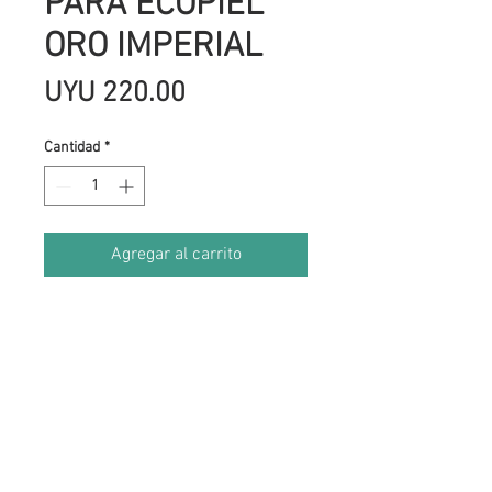
PARA ECOPIEL
ORO IMPERIAL
Precio
UYU 220.00
Cantidad
*
Agregar al carrito
Vinilo para ECOpiel. Hoja de
25x30cm.
Acabado satinado.
Se puede cortar con un plotter como
Silhouette Cameo, máquina Big
Shot, tijeras o cúter.
El motivo cortado se coloca encima