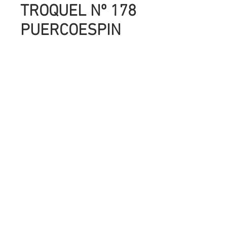
TROQUEL Nº 178
PUERCOESPIN
PARA ARMAR
Precio
UYU 152.00
Cantidad
*
Agregar al carrito