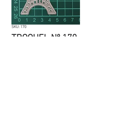
SKU: 170
TROQUEL Nº 170
TORRE EIFFEL
Precio
UYU 126.00
Cantidad
*
Agregar al carrito