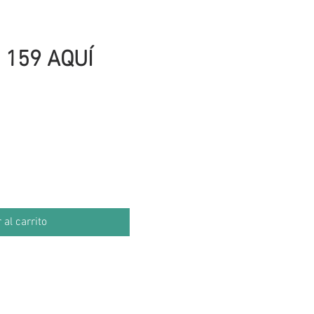
 159 AQUÍ
io
 al carrito