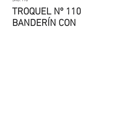
SKU: 110
TROQUEL Nº 110
BANDERÍN CON
DOBLE COSTURA
Precio
UYU 332.00
Cantidad
*
Agregar al carrito