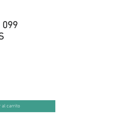
 099
S
cio
 al carrito