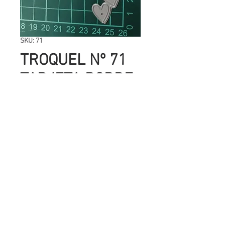
SKU: 71
TROQUEL Nº 71
TARJETA BORDE
CORAZONES
Precio
UYU 143.00
Cantidad
*
Agregar al carrito