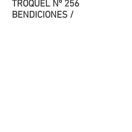
TROQUEL Nº 256
BENDICIONES /
DE..PARA ..
Precio
UYU 149.00
Cantidad
*
Agregar al carrito