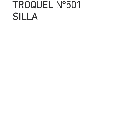
TROQUEL Nº501
SILLA
Precio
UYU 95.00
Cantidad
*
Agregar al carrito
SON COMPATIBLES CON TODAS LAS
MAQUINAS TROQUELADORAS QUE
HAY EN PLAZA,