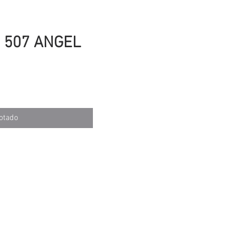
 507 ANGEL
cio
otado