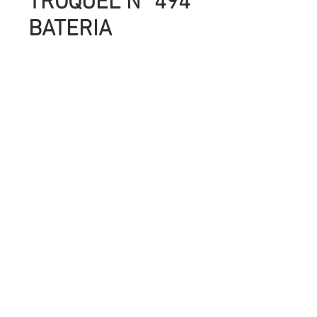
TROQUEL Nº 494
BATERIA
Precio
UYU 160.00
Cantidad
*
Agregar al carrito
SON COMPATIBLES CON TODAS LAS
MAQUINAS TROQUELADORAS QUE
HAY EN PLAZA,