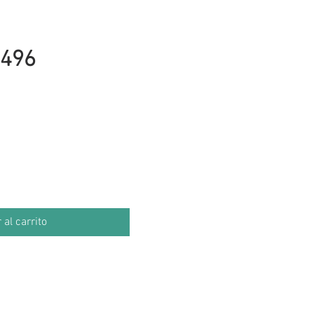
496
cio
 al carrito