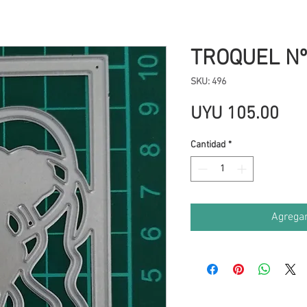
TROQUEL Nº
SKU: 496
Pre
UYU 105.00
Cantidad
*
Agregar