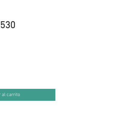
530
cio
 al carrito