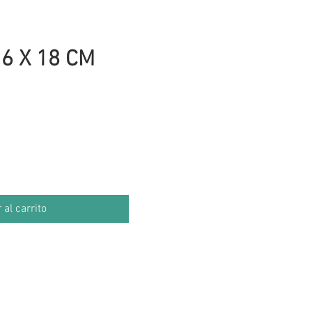
6 X 18 CM
io
 al carrito