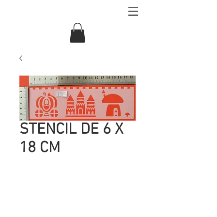
STENCIL DE 6 X
18 CM
Precio
UYU 15.00
Cantidad
*