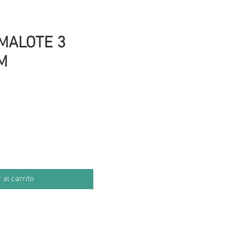
MALOTE 3
M
io
 al carrito