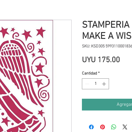
STAMPERIA 
MAKE A WI
SKU: KSD305 599311000183
Pre
UYU 175.00
Cantidad
*
Agregar