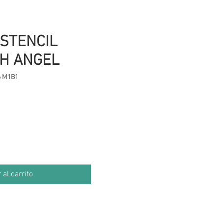
STENCIL
SH ANGEL
6 M1B1
cio
 al carrito