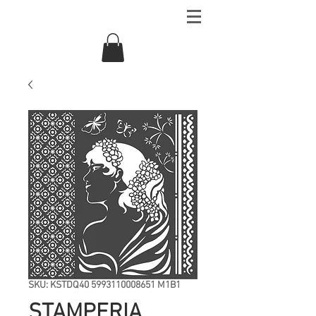
SKU: KSTDQ40 5993110008651 M1B1
STAMPERIA