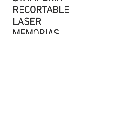
RECORTABLE
LASER
MEMORIAS
DULCES
Precio
UYU 140.00
Cantidad
*
Agregar al carrito