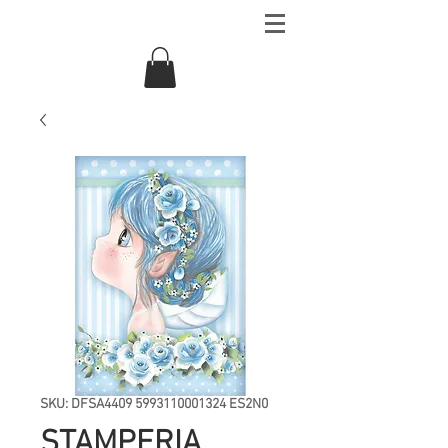
SKU: DFSA4409 5993110001324 ES2N0
STAMPERIA