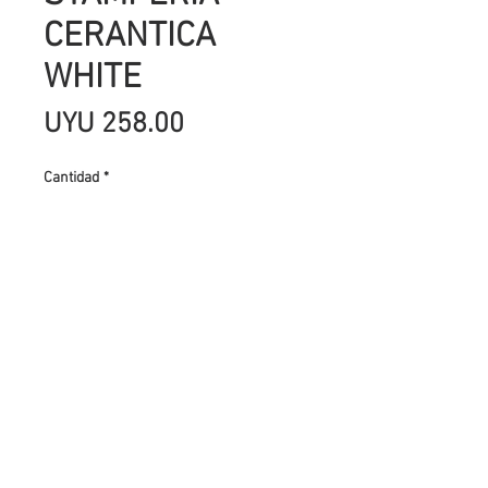
CERANTICA
WHITE
Precio
UYU 258.00
Cantidad
*
Agregar al carrito
CerAntica es una cera espesa que
da un efecto metálico. Una vez
aplicado no es removible. CerAntica
es ideal para resaltar elementos en
relieve. Puede esparcirse con un
paño o un cepillo. Las herramientas