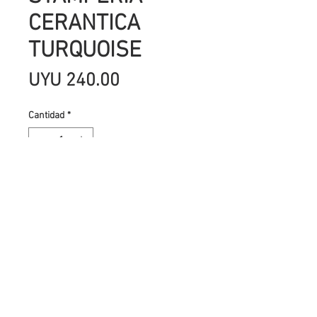
CERANTICA
TURQUOISE
Precio
UYU 240.00
Cantidad
*
Agregar al carrito
CerAntica es una cera espesa que
da un efecto metálico. Una vez
aplicado no es removible. CerAntica
es ideal para resaltar elementos en
relieve. Puede esparcirse con un
paño o un cepillo. Las herramientas