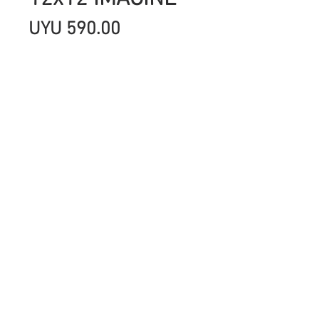
Precio
UYU 590.00
Cantidad
*
Agregar al carrito
Pack de 10 hojas doble faz, libres de
ácido de 12x12 pulgadas (30,5 x 30,5
cm).
Marca: Stampería