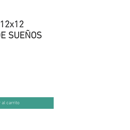
12x12
DE SUEÑOS
cio
 al carrito