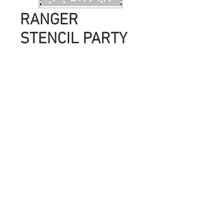
RANGER
STENCIL PARTY
TIME
Precio
UYU 317.00
Cantidad
*
Agregar al carrito