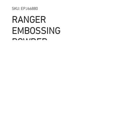
SKU: EPJ66880
RANGER
EMBOSSING
POWDER
WISTERIA
Precio
UYU 330.00
Cantidad
*
Agregar al carrito