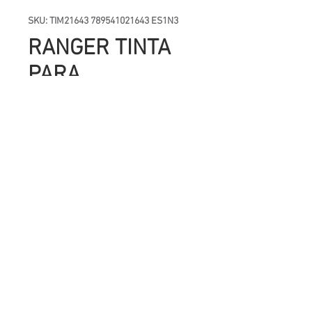
SKU: TIM21643 789541021643 ES1N3
RANGER TINTA
PARA
EMBOSSING
Precio
UYU 350.00
Cantidad
*
Agregar al carrito