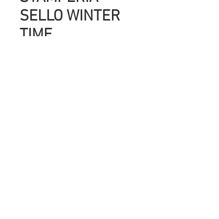
SELLO WINTER
TIME
Precio
UYU 497.00
Cantidad
*
Agregar al carrito
SELLO DE CAUCHO DE ALTA
DEFINICIÓN DE 14 X 18 CM