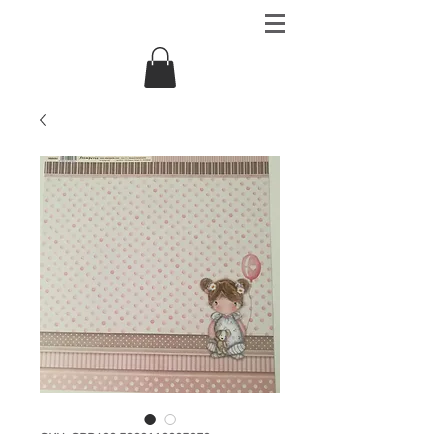
SKU: SBB680 5993110005872