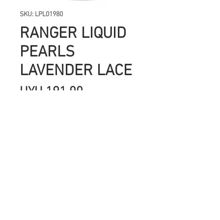
SKU: LPL01980
RANGER LIQUID
PEARLS
LAVENDER LACE
Precio
UYU 191.00
Agotado
Los
Liquid Pearls
de Ranger son una
pintura con volumen y acabado
perlado.
Una vez seca esta pintura su
volumen no disminuye, por lo que
gracias a su aplicador de punta fina
son perfectos para hacer semi-