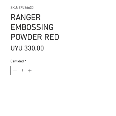
SKU: EPJ36630
RANGER
EMBOSSING
POWDER RED
Precio
UYU 330.00
Cantidad
*
Agregar al carrito
El embossing es una de las técnicas
más utilizadas en
scrapbooking para dar relieve a los