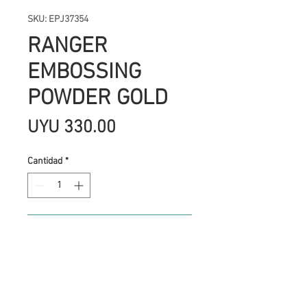
SKU: EPJ37354
RANGER
EMBOSSING
POWDER GOLD
Precio
UYU 330.00
Cantidad
*
Agregar al carrito
El embossing es una de las técnicas
más utilizadas en
scrapbooking para dar relieve a los