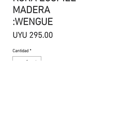
MADERA
:WENGUE
Precio
UYU 295.00
Cantidad
*
Agregar al carrito
Piel sintética con textura de madera
. Tamaños 35 x 50 cm . Para
encuadernación profesional. Tiene
una gran resistencia al desgaste.
Ideal para hacer álbumes de fotos,
libretas, cuadernos, cubiertas para