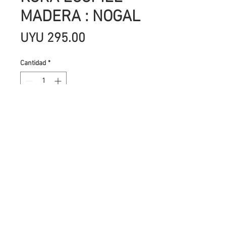
MADERA : NOGAL
Precio
UYU 295.00
Cantidad
*
Agregar al carrito
Piel sintética con textura de madera
. Tamaños 35 x 50 cm . Para
encuadernación profesional. Tiene
una gran resistencia al desgaste.
Ideal para hacer álbumes de fotos,
libretas, cuadernos, cubiertas para
documentos y cartonaje.
Es muy manejable gracias a su