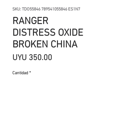
SKU: TDO55846 789541055846 ES1N7
RANGER
DISTRESS OXIDE
BROKEN CHINA
Precio
UYU 350.00
Cantidad
*
Agregar al carrito
Las tintas Distress Oxide fueron
creadas por Tim Holtz y se
caracterizan por tener en su