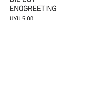
DIE CUT
ENOGREETING
Precio
UYU 5.00
Cantidad
*
Agregar al carrito
SON IMAGENES IMPRESAS EN
CARTULINA DE ALTO GRAMAGE,CON
HERMOSOS COLORES ,GLITTER Y
FOIL