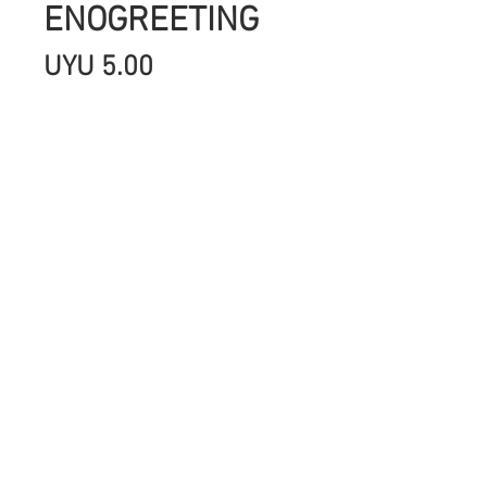
ENOGREETING
Precio
UYU 5.00
Cantidad
*
Agregar al carrito
SON IMAGENES IMPRESAS EN
CARTULINA DE ALTO GRAMAGE,CON
HERMOSOS COLORES ,GLITTER Y
FOIL