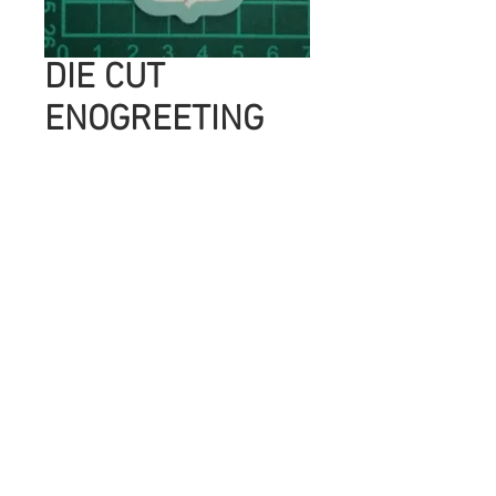
DIE CUT
ENOGREETING
Precio
UYU 5.00
Cantidad
*
Agregar al carrito
SON IMAGENES IMPRESAS EN
CARTULINA DE ALTO GRAMAGE,CON
HERMOSOS COLORES ,GLITTER Y
FOIL