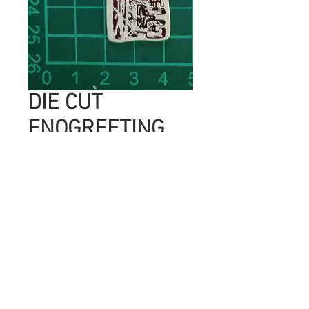
DIE CUT
ENOGREETING
Precio
UYU 5.00
Cantidad
*
Agregar al carrito
SON IMAGENES IMPRESAS EN