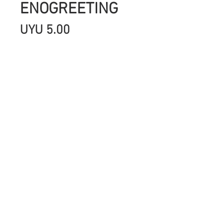
ENOGREETING
Precio
UYU 5.00
Cantidad
*
Agregar al carrito
SON IMAGENES IMPRESAS EN
CARTULINA DE ALTO GRAMAGE,CON
HERMOSOS COLORES ,GLITTER Y
FOIL