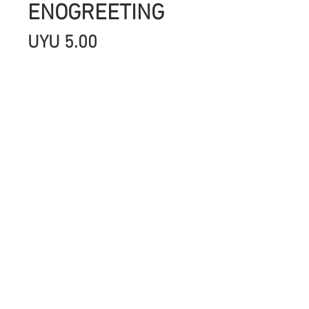
ENOGREETING
Precio
UYU 5.00
Cantidad
*
Agregar al carrito
SON IMAGENES IMPRESAS EN
CARTULINA DE ALTO GRAMAGE,CON
HERMOSOS COLORES ,GLITTER Y
FOIL