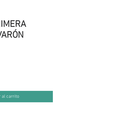
RIMERA
VARÓN
cio
 al carrito