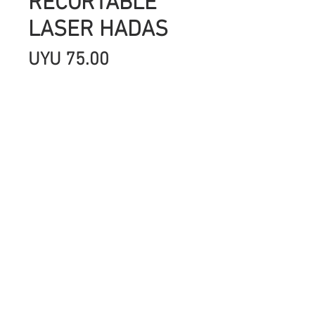
RECORTABLE
LASER HADAS
Precio
UYU 75.00
Cantidad
*
Agregar al carrito
MEDIDAS 3 hadas de 7,2x2,2 cm,
7,2x5,5 cm y 8,2x5,8 cm
ESPESOR ; 1,15 MM
fABRICANTE :KORA PROJECTS