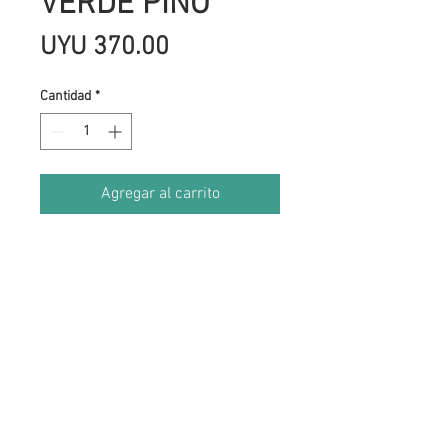
VERDE PINO
Precio
UYU 370.00
Cantidad
*
Agregar al carrito
ANTELINA ES UN TEJIDO SINTETICO
QUE IMITA LA PIEL DE GAMUZA ,DE
TEXTURA MUY SUAVE, FACIL DE
MANEJAR, DURADERO ESPECIAL
PARA ENCUADERNACION Y
REPUJADOS AUNQUE TAMBIEN ES
USADO PARA OTRAS
MANUALIDADES COMO PULSERAS Y
BISUTERIA.