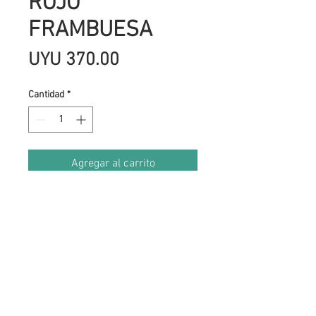
ROJO
FRAMBUESA
Precio
UYU 370.00
Cantidad
*
Agregar al carrito
ANTELINA ES UN TEJIDO SINTETICO
QUE IMITA LA PIEL DE GAMUZA ,DE
TEXTURA MUY SUAVE, FACIL DE
MANEJAR, DURADERO ESPECIAL
PARA ENCUADERNACION Y
REPUJADOS AUNQUE TAMBIEN ES
USADO PARA OTRAS