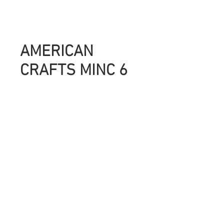
AMERICAN
CRAFTS MINC 6
PULGADAS ( 15
CM)
Precio
UYU 2,600.00
Cantidad
*
Agregar al carrito